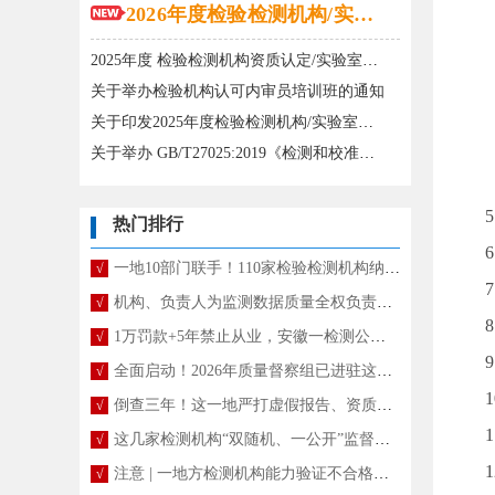
2026年度检验检测机构/实验室培训计划已发布！
(5
2025年度 检验检测机构资质认定/实验室认可内审员培训班和实战班培训计划
(6
关于举办检验机构认可内审员培训班的通知
(7
关于印发2025年度检验检测机构/实验室培训计划的通知
(8
关于举办 GB/T27025:2019《检测和校准实验室能力的通用要求》宣贯暨CMA管理体系文件 换版/修订培训班的通知
(9
5、
热门排行
6、
一地10部门联手！110家检验检测机构纳入“双随机、一公开”抽查
√
7、
机构、负责人为监测数据质量全权负责！新规征求意见
√
8、
1万罚款+5年禁止从业，安徽一检测公司伪造监测数据被处罚
√
9、
全面启动！2026年质量督察组已进驻这些省份
√
10
倒查三年！这一地严打虚假报告、资质挂靠
√
11
这几家检测机构“双随机、一公开”监督检查结果通报
√
12
注意 | 一地方检测机构能力验证不合格，将被暂停、取消资质认定能力参数
√