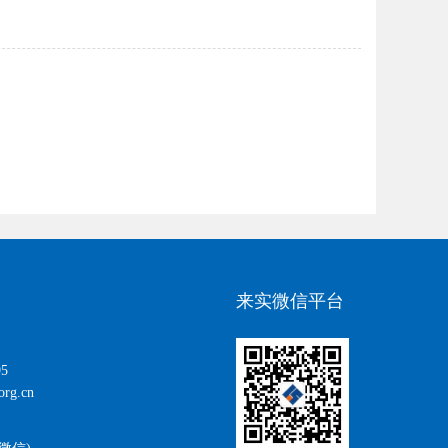
来实微信平台
5
rg.cn