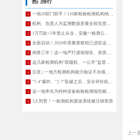
热门排行
一地10部门联手！110家检验检测机构纳入“双随机、一公开”抽查
√
机构、负责人为监测数据质量全权负责！新规征求意见
√
1万罚款+5年禁止从业，安徽一检测公司伪造监测数据被处罚
√
全面启动！2026年质量督察组已进驻这些省份
√
倒查三年！这一地严打虚假报告、资质挂靠
√
这几家检测机构“双随机、一公开”监督检查结果通报
√
注意 | 一地方检测机构能力验证不合格，将被暂停、取消资质认定能力参数
√
"5·4"爆炸、"2·7"坠罐之后，安全评价机构迎来全国大整治
√
这一地率先为特种设备检验检测报告赋予“电子身份证”
√
3人刑责！一检测机构篡改系统被注销资质
√
上一